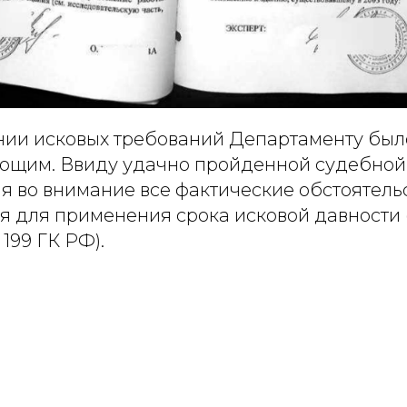
нии исковых требований Департаменту было
ующим. Ввиду удачно пройденной судебной 
 во внимание все фактические обстоятельс
я для применения срока исковой давности 
 199 ГК РФ).