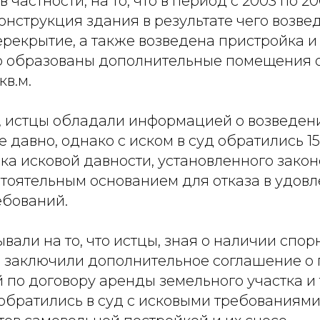
 частности, на то, что в период с 2003 по 2
нструкция здания в результате чего возве
екрытие, а также возведена пристройка и 
го образованы дополнительные помещения
в.м.
, истцы обладали информацией о возведен
авно, однако с иском в суд обратились 15.09
а исковой давности, установленного закон
стоятельным основанием для отказа в удов
ебований.
вали на то, что истцы, зная о наличии спор
 заключили дополнительное соглашение о 
 по договору аренды земельного участка и 
братились в суд с исковыми требованиями