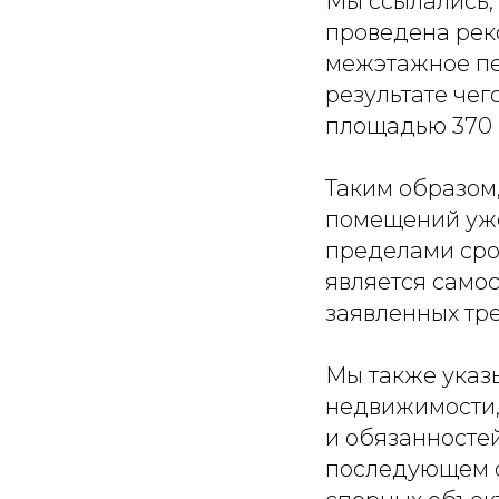
Мы ссылались, в
проведена реко
межэтажное пер
результате че
площадью 370 к
Таким образом
помещений уже д
пределами срок
является само
заявленных тр
Мы также указы
недвижимости,
и обязанностей
последующем о