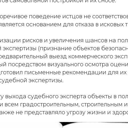
ов самовольной постройкой и их сносе.
оречивое поведение истцов не соответств
 является основанием для отказа в исковых 
изации рисков и увеличения шансов на по
 экспертизы (признание объектов безопас
редварительный выезд коммерческого эксп
рый посредством визуального осмотра оцен
дготовил письменные рекомендации для их 
удебной экспертизы.
ту выхода судебного эксперта объекты в п
ли всем градостроительным, строительным 
также не представляло угрозу жизни и здо