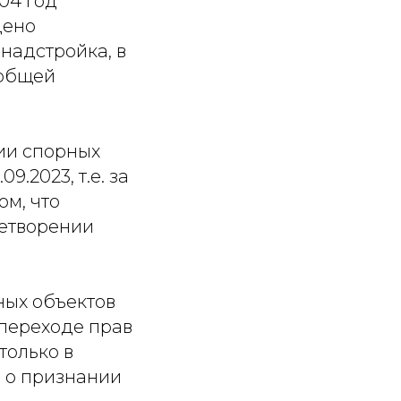
004 год
дено
надстройка, в
 общей
ии спорных
.2023, т.е. за
ом, что
летворении
ных объектов
переходе прав
только в
 о признании