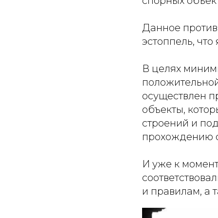
спорных объект
Данное против
эстоппель, что
В целях миним
положительной
осуществлен п
объекты, кото
строений и по
прохождению с
И уже к момен
соответствова
и правилам, а 