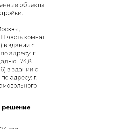
ещенные объекты
тройки.
осквы,
II часть комнат
) в здании с
о адресу: г.
щадью 174,8
6) в здании с
о адресу: г.
 самовольного
е решение