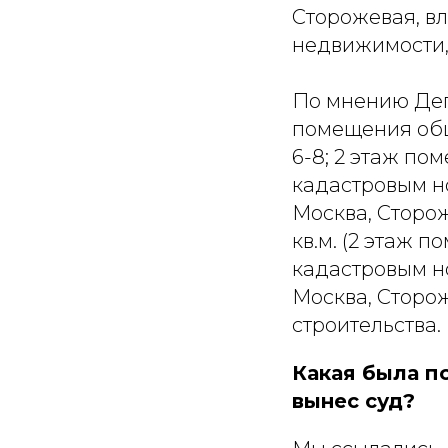
Сторожевая, вл
недвижимости,
По мнению Деп
помещения обще
6-8; 2 этаж пом
кадастровым но
Москва, Сторож
кв.м. (2 этаж п
кадастровым но
Москва, Сторож
строительства.
Какая была п
вынес суд?