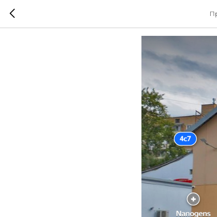
г. Москв
П