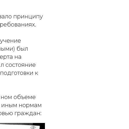
овало принципу
требованиях.
лучение
ными) был
ерта на
ил состояние
подготовки к
олном объеме
и иным нормам
ровью граждан: