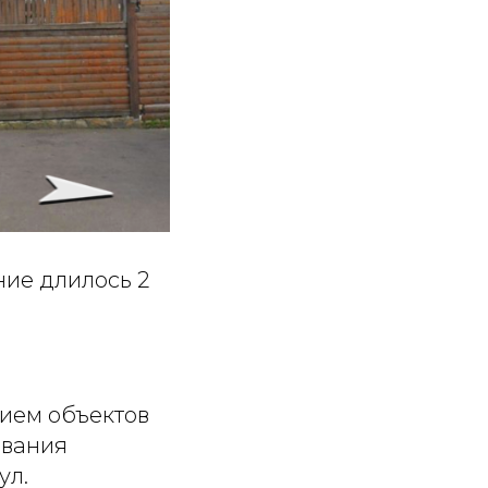
ние длилось 2
нием объектов
ования
ул.